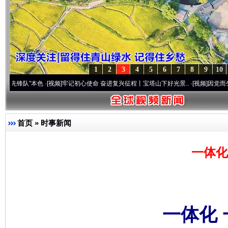
1
2
3
4
5
6
7
8
9
10
”本色
·[视频]
牢记初心使命 奋进复兴征程丨宝塔山下好光景..
·[视频]
因党而生 为党而战
首页
»
时事新闻
一体化
一体化 