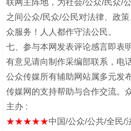
联网主阵地，为社会/公众/民众
之间公众/民众/公民对法律、政
众服务！人人都作守法公民。
“蜀中异人”王建安的艺术幻境
七、参与本网发表评论感言即表明
有意见请向制作采编部联系，电话：0
公众传媒所有辅助网站属多元发
传媒网的支持帮助与合作交流。
主办 :
完善运行机制助力责任有效落实
一纸欠条
★★★★★
中国/公众/公共/全民/