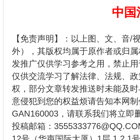
中国
【免责声明】：以上图、文、音/
外），其版权均属于原作者或归属
发推广仅供学习参考之用，禁止用
仅供交流学习了解法律、法规、政
东山县通报“牛蛙产品抗生素超标问题”
法
权，部分文章转发推送时未能及时
意侵犯到您的权益烦请告知本网制作采编
GAN160003，请联系我们将立即删
投稿邮箱：3555333776@QQ
12号（华声国际大厦）1层 1 2