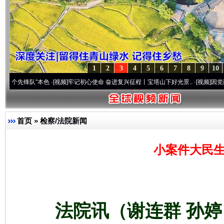
1
2
3
4
5
6
7
8
9
10
队”本色
·[视频]
牢记初心使命 奋进复兴征程丨宝塔山下好光景..
·[视频]
因党而生 为党而
首页
»
检察/法院新闻
小案件大民生
法院讯（谢连群 孙婷