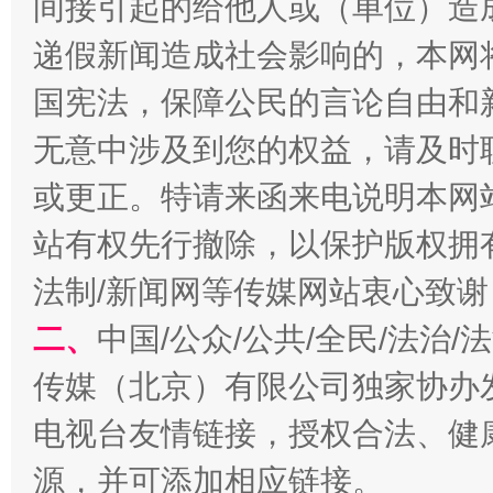
间接引起的给他人或（单位）造
千年窑火 生生不息
一
递假新闻造成社会影响的，本网
国宪法，保障公民的言论自由和
无意中涉及到您的权益，请及时
或更正。特请来函来电说明本网
站有权先行撤除，以保护版权拥有者
法制/新闻网等传媒网站衷心致谢
揭开“小金库”的免责幌子
二、
中国/公众/公共/全民/法治
传媒（北京）有限公司独家协办
电视台友情链接，授权合法、健
源，并可添加相应链接。