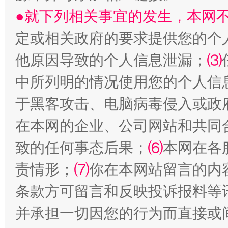
●就下列相关事宜的发生，本网
定或相关政府的要求提供您的个
受贿1.44亿！段成刚被判无期
从幼儿
他原因导致的个人信息泄漏；
⑶
中所列明的情况使用您的个人信
于黑客攻击、电脑病毒侵入或政
在本网的企业、公司网站和共同
致的任何事态后果；
⑹
本网在各
责情形；
⑺
你在本网站留言的内
条款方可留言和反映投诉报料等
全民健身五年计划来了！等你上场
并承担一切因您的行为而直接或