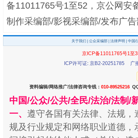
备11011765号1至52，京公网安备：
制作采编部/影视采编部/发布广告
关于我们
|
公众采编部
|
法律声明
| 中国
京ICP备11011765号1至3
东山县通报“牛蛙产品抗生素超标问题”
法
ICP许可证: 京B2-20251785
广
资料编辑/网络推广/法律咨询专线：
010-89525216
QQ
中国/公众/公共/全民/法治/法
一、
遵守各国有关法律、法规，
规及行业规定和网络职业道德，