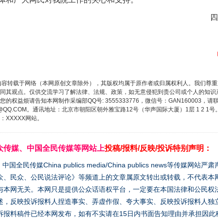
四
内容转载于网络（本网原创文章除外），其版权均属于原作者或归属权利人。我们尊
同其观点。仅供交流学习了解法律、法规、政策，如无意侵犯到贵公司或个人的知识
权益烦请告知本网制作采编部QQ号: 3555333776，微信号：GAN160003，请
3776@QQ.COM。通讯地址：北京市朝阳区朝外雅宝路12号（华声国际大厦）1层 1 
XXXXX网站。
众传媒、中国全民传媒等网站上
投稿/报料/反映/投诉特别声明：
媒China publics media/China publics news等传媒网
众、民众、公民说法评论》等频道上的文章属原文转出或转载，不代表本
与本网无关。本网只是提供公众话语权平台，一定要在本国法律和公民权
述，反映投诉报料人捏造事实、弄虚作假、夸大事实、反映投诉报料人独
诉报料稿件已经本网发布，如有不实请在15日内书面告知理由并承担因此