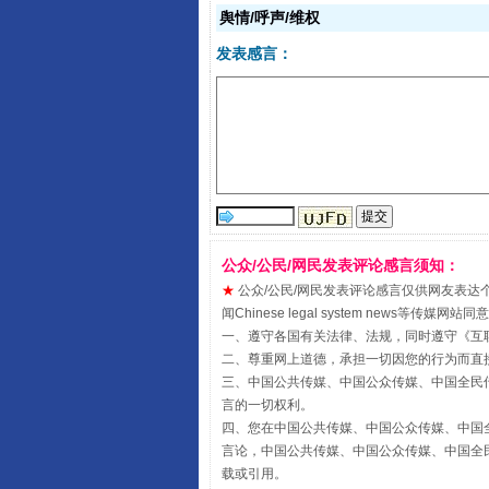
揭开“小金库”的免责幌子
舆情/呼声/维权
发表感言：
公众/公民/网民发表评论感言须知：
★
公众/公民/网民发表评论感言仅供网友表达个人看法
受贿1.44亿！段成刚被判无期
闻Chinese legal system new
一、遵守各国有关法律、法规，同时遵守《
互
二、尊重网上道德，承担一切因您的行为而直
三、中国公共传媒、中国公众传媒、中国全民传媒China 
言的一切权利。
四、您在中国公共传媒、中国公众传媒、中国全民传媒Chin
言论，中国公共传媒、中国公众传媒、中国全民传媒China
载或引用。