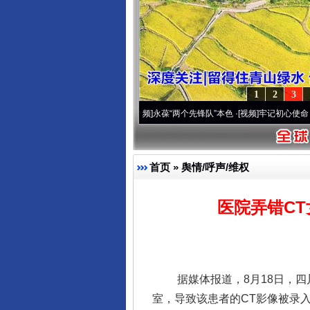
1
2
3
年 深刻改变雪域高原..
·[视频]
永葆“两个先锋队”本色
·[视频]
牢记初心使命 奋进复兴征
首页
»
舆情/呼声/维权
医院弄错C
据媒体报道，8月18日，四川
室，导致该患者的CT影像被录