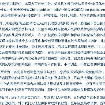
全权法律责任，本网方可对外广告。党政机关部门/政法系统/社会团体/公
全民传媒China publics media/中国公众新闻China publics new
家版权。未经本网书面合同授权许可，严禁转载、转刊，转载、转刊将追诉法律
门/政法系统/社会团体/公众/公民反映投诉报料投稿时，必须留下自己
被投诉人的联系资料写全，以便本网及时与投诉人取得联系并核实投诉内
部门核实及调查被投诉人。注：如被反映投诉报料和投稿的全部或部份作
面文函加盖印章或个人加盖手印和身份证明快递北京制作采编部（地址：北
避免造成不必要的社会影响。经本网核实属实，有权先行撤除或暂时屏蔽。注
公民都有陈述权和知情权的权利，在收到告知函及本网短信或电话告知后1
人向本网投诉举报内容公开并转给相关部门和领导。如涉及到有关法律法
式的反映投诉报料投稿，本网保留不作回复、不作调查、不作处理和转发
稿已经发到，首先非常感谢您的信任与关注！您反映/投诉/报料/投稿的稿
选题要结合本国法律法规和有关文件及规章制度，只能从大量的“党政机关部
您提供的内容最终并不适合本国法律法规或涉及本国国家安全，或有不文明
我们不能对外发布广告请您谅解，您还可以向国家级媒体反映情况及通过
律咨询，我们只能尽全力而为，毕竟我们人手较少。另外传媒毕竟不是国
级行政机关。对于我们无法提供的帮助深表歉意，也希望您能够谅解。感