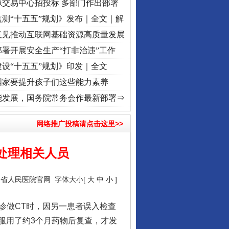
源交易中心招投标 多部门作出部署
测“十五五”规划》发布｜全文｜解
意见推动互联网基础资源高质量发展
署开展安全生产“打非治违”工作
设“十五五”规划》印发｜全文
国家要提升孩子们这些能力素养
记初心使命 奋进复兴征程丨“转折之城”激荡..
·[视频]
牢记初心使命 奋进复兴征程丨红船起
能发展，国务院常务会作最新部署⇒
网络推广投稿请点击这里>>
肃处理相关人员
川省人民医院官网
字体大小[
大
中
小
]
诊做CT时，因另一患者误入检查
服用了约3个月药物后复查，才发