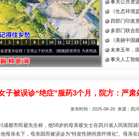
事关公共资
《生态环境监
读
四部门印发
多部门联合部
《美丽中国建
4
5
6
7
8
9
10
11
12
13
14
15
未来五年，
程丨宝塔山下好光景..
·[视频]
因党而生 为党而战——百年“纪”事⑧加强纪律..
·[视频]
牢
事关人工智
T女子被误诊“绝症”服药3个月，院方：严
发布时间：2025-08-20 来源：
四
成都市民翟先生称，他58岁的母亲翟女士在四川省人民医院就
入他母亲名下，母亲因而被误诊为“特发性肺间质纤维化”。母亲在