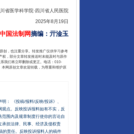
川省医学科学院·四川省人民医院
2025年8月19日
中国法制网
摘编
：
亓淦玉
重原创，也注重分享。转发推广仅供学习参考
产权，部分文章转发推送时未能及时与原作
联系我们将立即删除或更正。电话：010-
2 1号。本网原创文章欢迎转载，为尊重和维护原
站严肃声明： 《投稿/报料/反映/投诉》、
网观点。反映投诉报料如有不实，反
法范围内及规章制度行使你的言论自
立承担法律、民事、经济及侵权责
稿的责任。反映投诉报料人的稿件