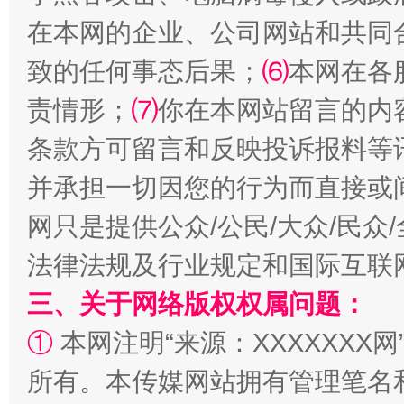
在本网的企业、公司网站和共同
受贿1.44亿！段成刚被判无期
从幼儿
致的任何事态后果；
⑹
本网在各
责情形；
⑺
你在本网站留言的内
条款方可留言和反映投诉报料等
并承担一切因您的行为而直接或
网只是提供公众/公民/大众/民
法律法规及行业规定和国际互联
全民健身五年计划来了！等你上场
三、关于网络版权权属问题：
①
本网注明“来源：XXXXXXX网
所有。本传媒网站拥有管理笔名