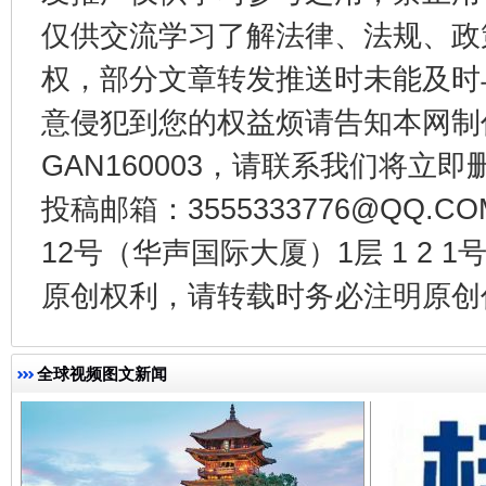
仅供交流学习了解法律、法规、政
权，部分文章转发推送时未能及时
意侵犯到您的权益烦请告知本网制作采编
GAN160003，请联系我们将立即删
东山县通报“牛蛙产品抗生素超标问题”
法
投稿邮箱：3555333776@QQ
12号（华声国际大厦）1层 1 2
原创权利，请转载时务必注明原创作
全球视频图文新闻