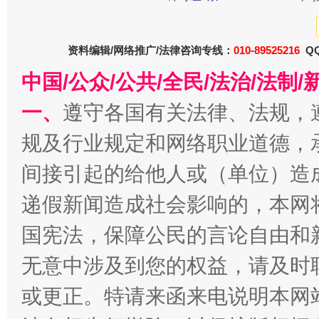
资料编辑/网络推广/法律咨询专线：
010-89525216
QQ
中国/公众/公共/全民/法治/法
东山县通报“牛蛙产品抗生素超标问题”
法
一、
遵守各国有关法律、法规，
规及行业规定和网络职业道德，
间接引起的给他人或（单位）造
递假新闻造成社会影响的，本网
国宪法，保障公民的言论自由和
无意中涉及到您的权益，请及时
或更正。特请来函来电说明本网
千年窑火 生生不息
一