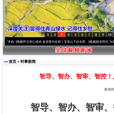
1
2
3
4
5
6
7
8
9
10
[视频]
牢记初心使命 奋进复兴征程丨宝塔山下好光景..
·[视频]
因党而生 为党而战——百年
首页
»
时事新闻
智导、智办、智审、智控！
发布时
智导、智办、智审、智