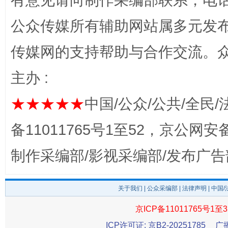
有意见请向制作采编部联系，电话：0
公众传媒所有辅助网站属多元发
完善运行机制助力责任有效落实
传媒网的支持帮助与合作交流。
主办 :
★★★★★
中国/公众/公共/全民/
备11011765号1至52，京公网安备：
制作采编部/影视采编部/发布广告
公平竞争审查“十大案例”出炉！
一纸欠条
关于我们
|
公众采编部
|
法律声明
| 中国
京ICP备11011765号1至3
ICP许可证: 京B2-20251785
广