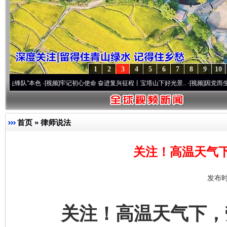
1
2
3
4
5
6
7
8
9
10
本色
·[视频]
牢记初心使命 奋进复兴征程丨宝塔山下好光景..
·[视频]
因党而生 为党而战—
首页
»
律师说法
关注！高温天气
发布时
关注！高温天气下，劳