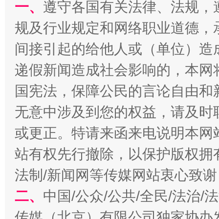
一、
遵守各国有关法律、法规，
规及行业规定和网络职业道德，
千年窑火 生生不息
一
间接引起的给他人或（单位）造
递假新闻造成社会影响的，本网
国宪法，保障公民的言论自由和
无意中涉及到您的权益，请及时
或更正。特请来函来电说明本网
站有权先行撤除，以保护版权拥有者
揭开“小金库”的免责幌子
法制/新闻网等传媒网站衷心致谢
二、
中国/公众/公共/全民/法治
传媒（北京）有限公司独家协办