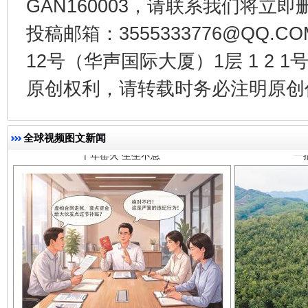
GAN160003，请联系我们将立即删
投稿邮箱：3555333776@QQ
12号（华声国际大厦）1层 1 2
千年窑火 生生不息
一
原创权利，请转载时务必注明原创作
全球视频图文新闻
揭开“小金库”的免责幌子