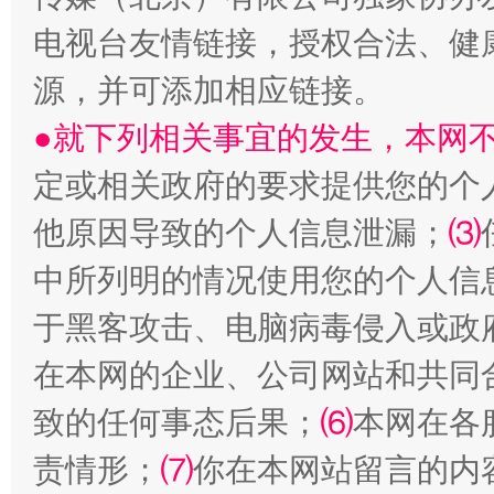
电视台友情链接，授权合法、健
源，并可添加相应链接。
●就下列相关事宜的发生，本网
受贿1.44亿！段成刚被判无期
从幼儿
定或相关政府的要求提供您的个
他原因导致的个人信息泄漏；
⑶
中所列明的情况使用您的个人信
于黑客攻击、电脑病毒侵入或政
在本网的企业、公司网站和共同
致的任何事态后果；
⑹
本网在各
全民健身五年计划来了！等你上场
责情形；
⑺
你在本网站留言的内