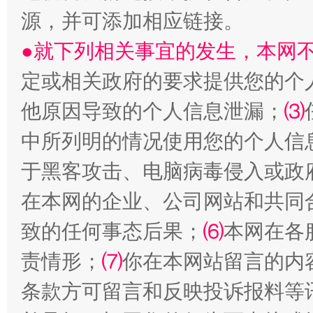
源，并可添加相应链接。
●就下列相关事宜的发生，本网
定或相关政府的要求提供您的个
他原因导致的个人信息泄漏；
⑶
受贿1.44亿！段成刚被判无期
从幼儿
中所列明的情况使用您的个人信
于黑客攻击、电脑病毒侵入或政
在本网的企业、公司网站和共同
致的任何事态后果；
⑹
本网在各
责情形；
⑺
你在本网站留言的内
条款方可留言和反映投诉报料等
全民健身五年计划来了！等你上场