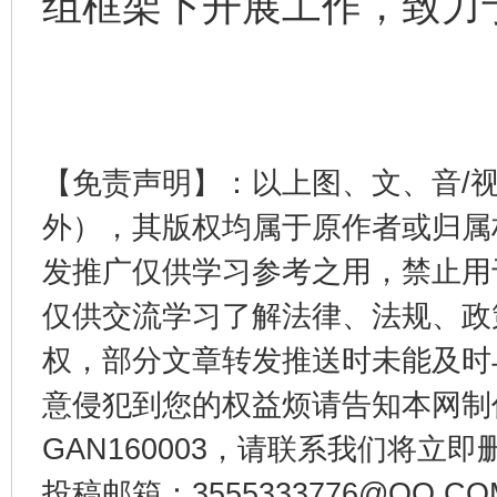
组框架下开展工作，致力
完善运行机制助力责任有效落实
一纸欠条
【免责声明】：以上图、文、音/
外），其版权均属于原作者或归属
发推广仅供学习参考之用，禁止用
仅供交流学习了解法律、法规、政
东山县通报“牛蛙产品抗生素超标问题”
法
权，部分文章转发推送时未能及时
意侵犯到您的权益烦请告知本网制作采编
GAN160003，请联系我们将立即删
投稿邮箱：3555333776@QQ