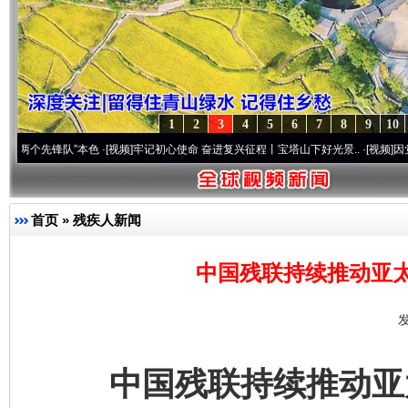
1
2
3
4
5
6
7
8
9
10
锋队”本色
·[视频]
牢记初心使命 奋进复兴征程丨宝塔山下好光景..
·[视频]
因党而生 为党
首页
»
残疾人新闻
中国残联持续推动亚
发
中国残联持续推动亚太