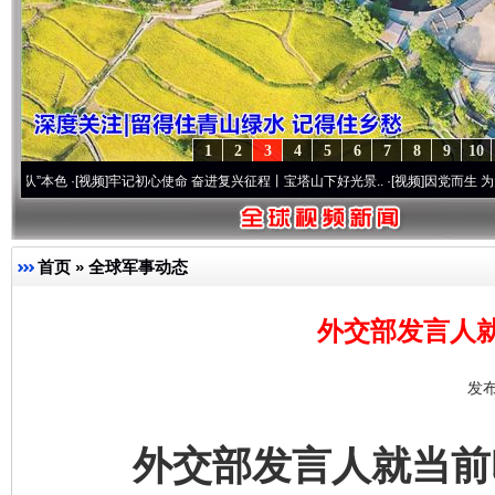
1
2
3
4
5
6
7
8
9
10
色
·[视频]
牢记初心使命 奋进复兴征程丨宝塔山下好光景..
·[视频]
因党而生 为党而战——
首页
»
全球军事动态
外交部发言人
发布
外交部发言人就当前印