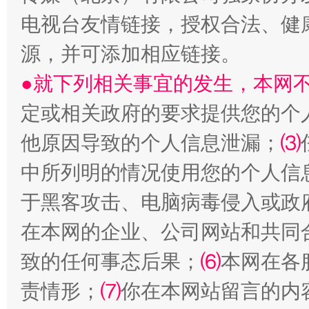
电视台友情链接，授权合法、健
源，并可添加相应链接。
受贿1.44亿！段成刚被判无期
从幼儿
●就下列相关事宜的发生，本网
定或相关政府的要求提供您的个
他原因导致的个人信息泄漏；
⑶
中所列明的情况使用您的个人信
于黑客攻击、电脑病毒侵入或政
在本网的企业、公司网站和共同
致的任何事态后果；
⑹
本网在各
全民健身五年计划来了！等你上场
责情形；
⑺
你在本网站留言的内