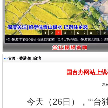
1
2
3
4
5
6
7
8
9
10
视频]
牢记初心使命 奋进复兴征程丨宝塔山下好光景..
·[视频]
因党而生 为党而战——百年“
首页
»
香港澳门台湾
国台办网站上线
发布
今天（26日），“‘台