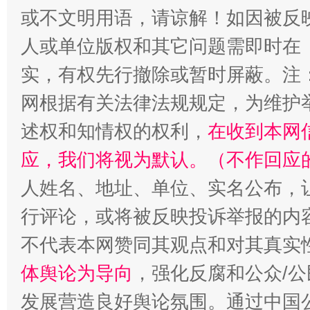
或不文明用语，请谅解！如因被反
人或单位版权和其它问题需即时在
扯下公款旅游的“隐身衣”
如何以同
实，有权先行撤除或暂时屏蔽。注
网根据有关法律法规规定，为维护
述权和知情权的权利，
在收到本网
应，我们将视为默认。（不作回应
人姓名、地址、单位、实名公布，让
行评论，或将被反映投诉举报的内
“蜀中异人”王建安的艺术幻境
不代表本网赞同其观点和对其真实
体舆论为导向
，强化反腐和公众/公
发展营造良好舆论氛围。通过中国公