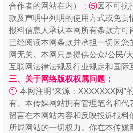
合作者的网站在内）；
⑸
因不可抗
款及声明中列明的使用方式或免责
报料信息人承认本网所有条款方可
已经阅读本网条款并承担一切因您
网无关。本网只是提供公众/公民/
全民健身五年计划来了！等你上场
互联网法律法规及行业规定和国际
三、关于网络版权权属问题：
①
本网注明“来源：XXXXXXX网”
有。本传媒网站拥有管理笔名和代
留言在本网站内容和反映投诉报料
所属网站的一切权力。你在本传媒
阿坝州三大球赛在茂县开幕
规模最