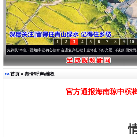
1
2
3
4
5
6
7
8
9
10
”本色
·[视频]
牢记初心使命 奋进复兴征程丨宝塔山下好光景..
·[视频]
因党而生 为党而战
首页
»
舆情/呼声/维权
官方通报海南琼中槟