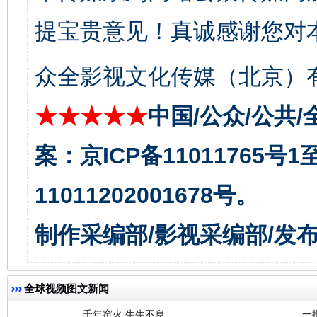
提宝贵意见！真诚感谢您对
东山县通报“牛蛙产品抗生素超标问题”
法
众全影视文化传媒（北京）有
★★★★★
中国/公众/公共/
案：京ICP备11011765号
11011202001678号。
千年窑火 生生不息
一
制作采编部/影视采编部/发
全球视频图文新闻