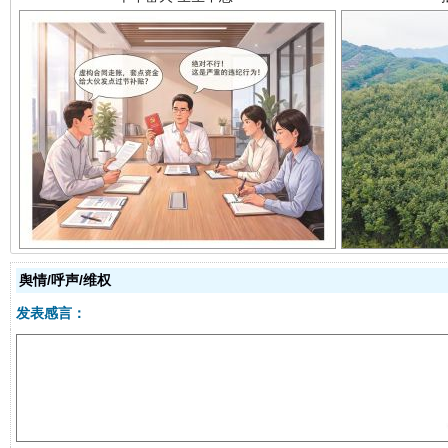
揭开“小金库”的免责幌子
舆情/呼声/维权
发表感言：
受贿1.44亿！段成刚被判无期
从幼儿