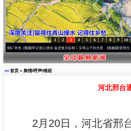
1
2
3
4
5
6
7
8
9
10
色
·[视频]
牢记初心使命 奋进复兴征程丨宝塔山下好光景..
·[视频]
因党而生 为党而战——
首页
»
舆情/呼声/维权
河北邢台
2月20日，河北省邢台