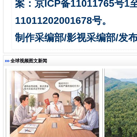
案：京ICP备11011765号
11011202001678号。
千年窑火 生生不息
一
制作采编部/影视采编部/发
全球视频图文新闻
揭开“小金库”的免责幌子