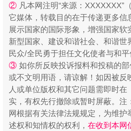
国家大学科技园优化重塑工作
②
凡本网注明“来源：XXXXXX
它媒体，转载目的在于传递更多信
展示国家的国际形象，增强国家软
新型国家、建设和谐社会、和谐世界
民众/全民勇于担任文化使者与和
③
如你所反映投诉报料和投稿的部
或不文明用语，请谅解！如因被反
扯下公款旅游的“隐身衣”
如何以同
人或单位版权和其它问题需即时在
实，有权先行撤除或暂时屏蔽。注
网根据有关法律法规规定，为维护
述权和知情权的权利，
在收到本网