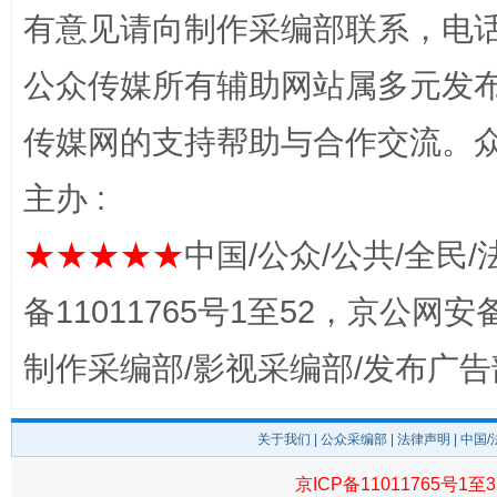
有意见请向制作采编部联系，电话：0
公众传媒所有辅助网站属多元发
传媒网的支持帮助与合作交流。
全民健身五年计划来了！等你上场
主办 :
★★★★★
中国/公众/公共/全民/
备11011765号1至52，京公网安备：
制作采编部/影视采编部/发布广告
阿坝州三大球赛在茂县开幕
规模最
关于我们
|
公众采编部
|
法律声明
| 中国
京ICP备11011765号1至3