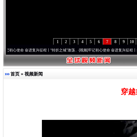
1
2
3
4
5
6
7
8
9
10
使命 奋进复兴征程丨“转折之城”激荡..
·[视频]
牢记初心使命 奋进复兴征程丨红船起航处 
完善运行机制助力责任有效落实
一纸欠条
首页
»
视频新闻
穿越