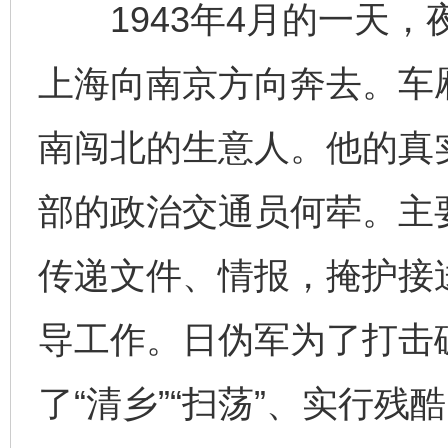
1943年4月的一天，
上海向南京方向奔去。车厢
揭开“小金库”的免责幌子
南闯北的生意人。他的真
部的政治交通员何荦。主
传递文件、情报，掩护接
导工作。日伪军为了打击
受贿1.44亿！段成刚被判无期
从幼儿
了“清乡”“扫荡”、实行残