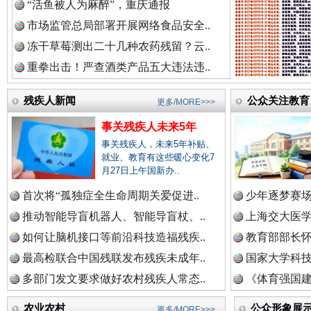
“活鱼被人为麻醉”，重庆通报
市场监管总局部署开展网络食品安全..
红船起航处 潮起向未来
广州首
冻干草莓测出二十几种农药残留？云..
重拳出击！严查酒类产品五大违法违..
残疾人新闻
公众关注教育
更多/MORE>>>
事关残疾人未来5年
事关残疾人，未来5年补贴、
就业、教育有这些暖心变化7
月27日上午国新办..
首次将“孤独症全生命周期关爱促进..
少年逐梦赛场
三年瞒报超千万 隐匿收入偷税被查处..
推动智能导盲机器人、智能导盲杖、..
上海交大医
如何让脑机接口等前沿科技造福残疾..
教育部部长怀
最高检联合中国残联发布残疾未成年..
国家大学科技
多部门发文要求做好农村残疾人常态..
《体育强国建
农业农村
公众形象展
更多/MORE>>>