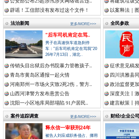
公安部公布25起涉汛涉灾网络谣言违..
将建筑垃圾
辟谣！工信部没有发布过这个文件！
以案释法｜图“
中国视频新闻网.
法治新闻
全民参政
更多/MORE>>>
“后车司机肯定在骂..
男子在高速快车道急刹停
中国廉政法纪网.
车："后车司机肯定在骂我"20
26年7月13日，湖北..
传销头目出狱后办书院暴力管教孩子..
征求意见稿发
青岛市黄岛区通报一起火情
中国律师在线.中
四川洪雅县同
雄关漫道展新颜
“
河南郑州一市场火灾致2死2伤，警方..
政治监督更
山西河津警方发布悬赏公告
深度关注丨
沈阳一小区地库局部塌陷 91户居民..
建言献策丨持
中国参政网.中
案件追踪调查
财经/企业公
更多/MORE>>>
释永信一审获刑24年
中国全民新闻网.
被告人刘应成职务侵占、挪用