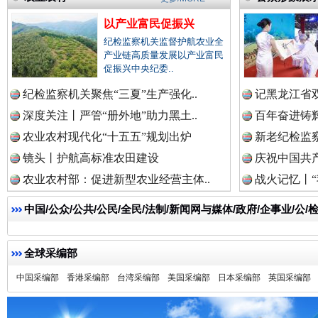
以产业富民促振兴
纪检监察机关监督护航农业全
产业链高质量发展以产业富民
促振兴中央纪委..
祁连巍巍树丰碑
高回报
纪检监察机关聚焦“三夏”生产强化..
记黑龙江省双
深度关注丨严管“册外地”助力黑土..
百年奋进铸辉
农业农村现代化“十五五”规划出炉
新老纪检监察
镜头丨护航高标准农田建设
庆祝中国共产
农业农村部：促进新型农业经营主体..
战火记忆丨“
中国/公众/公共/公民/全民/法制/新闻网与媒体/政府/企事业/
全球采编部
一枚“钉子”竟然扎入要害部门
中国采编部
香港采编部
台湾采编部
美国采编部
日本采编部
英国采编部