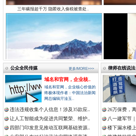
中国法院新闻网.
中国检察新闻网.
祁连巍巍树丰碑
高回报
中国医药新闻网.
公众全民传媒
律师在线说法
更多/MORE>>>
域名和官网，企业核..
域名和官网，企业核心价值的
终极体现作者：中国法治新闻
中国企业新闻网.
网总编辑亓淦玉..
违法违规收集个人信息！涉及35款应..
26万保费，
让人工智能成为促进共同繁荣、维护..
八一建军节｜
中国农业新闻网.
四部门印发意见推动互联网基础资源..
楼下漏水楼上
一枚“钉子”竟然扎入要害部门