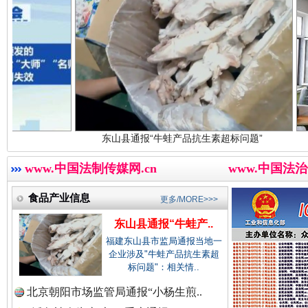
中国农业新闻网.
中国视频新闻网.
东山县通报“牛蛙产品抗生素超标问题”
法
世界屋脊 天路回响
永
中国廉政法纪网.
www.中国法制传媒网.cn
www.中国法治
食品产业信息
更多/MORE>>>
中国律师在线.中
东山县通报“牛蛙产..
福建东山县市监局通报当地一
企业涉及"牛蛙产品抗生素超
标问题"：相关情..
中国参政网.中
北京朝阳市场监管局通报“小杨生煎..