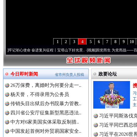
1
2
3
4
5
6
7
8
9
10
心使命 奋进复兴征程丨宝塔山下好光景..
·[视频]
因党而生 为党而战——百年“纪”事⑧加
今日即时新闻
政要论坛
省市州负责人投稿
26万保费，离婚时为何要分走一..
习
杨天誉，不得录用为公务员
工
传销头目出狱后办书院暴力管教..
主
四川省公安厅征集新型黑恶违法..
习近平同斯洛伐
中方对6家美国实体采取反制措..
习近平同巴西总
中国发起首例对外贸易国家安全..
习近平在2026
“后车司机肯定在骂我”
全民健身