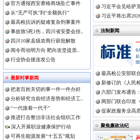
官方通报西安赛格商场坠亡事件
理高级..
习近平会见哈萨
从“无产可执”到“全额执行”
习近平将出席20
最高检抗诉的疑难复杂刑事案件
球治理..
法制新闻
事故致5死1伤，四川省安委会挂..
四川10家县级农商行获批解散
闻令而动明方向 靶向攻坚提质..
8
起
行业协会接连发公告
国
最高检公安部联
最新时事新闻
世界屋脊 天路回响
周岁未..
新修订的《人民
永
把老百姓关切的事一件一件办好
布
六部门发布通告
分析研究当前经济形势和经济工..
两部门联合印发
“一代接着一代干”
中国全民新闻网.
定》
促家政服务业高质
推进打击整治非法社会组织工作
聚焦廉政法纪
深入开展职业健康保护行动
可再生能源发展“十五五”规划