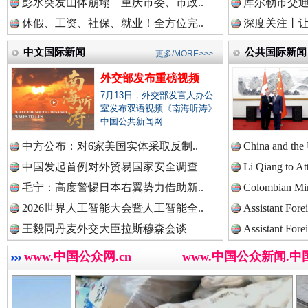
彭水突发山体崩塌 重庆市委、市政..
库尔勒市交通
中国法治新闻网.
休假、工资、社保、就业！全方位完..
深度关注丨让
中文国际新闻
公共国际新闻
更多/MORE>>>
中国法院新闻网.
外交部发布重磅视频
7月13日，外交部发言人办公
巳巳如意，开工大吉！
三轮上
室发布双语视频《南海听涛》
中国公共新闻网..
中国检察新闻网.
中方公布：对6家美国实体采取反制..
China and the
中国发起首例对外贸易国家安全调查
Li Qiang to At
毛宁：高度警惕日本右翼势力借助新..
Colombian Mini
中国医药新闻网.
2026世界人工智能大会暨人工智能全..
Assistant Fore
王毅同丹麦外交大臣拉斯穆森会谈
Assistant Fore
www.中国公众网.cn
www.中国公众新闻.中
中国企业新闻网.
“后车司机肯定在骂我”
全民健身