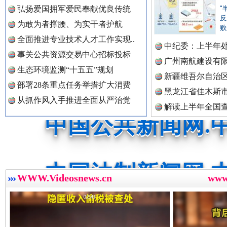
中国公众新闻网.
弘扬爱国拥军爱民奉献优良传统
"
反
为敢为者撑腰、为实干者护航
败
全面推进专业技术人才工作实现..
红船起航处 潮起向未来
广州首
中纪委：上半年处
中国公民新闻网.
事关公共资源交易中心招标投标
广州南航建设有
生态环境监测“十五五”规划
新疆维吾尔自治
部署28条重点任务举措扩大消费
黑龙江省佳木斯
中国公共新闻网.
从抓作风入手推进全面从严治党
解读上半年全国
数据
中国法制新闻网.
三年瞒报超千万 隐匿收入偷税被查处..
WWW.Videosnews.cn
ww
中国法治新闻网.