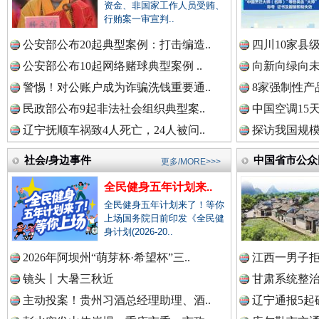
资金、非国家工作人员受贿、
行贿案一审宣判..
公安部公布20起典型案例：打击编造..
衣柜里的秘密
四川10家县
高速路上
中国公众新闻网.
公安部公布10起网络赌球典型案例 ..
向新向绿向未
警惕！对公账户成为诈骗洗钱重要通..
8家强制性产
民政部公布9起非法社会组织典型案..
中国空调15
中国公民新闻网.
辽宁抚顺车祸致4人死亡，24人被问..
探访我国规模
社会/身边事件
中国省市公众
更多/MORE>>>
全民健身五年计划来..
中国公共新闻网.
全民健身五年计划来了！等你
上场国务院日前印发《全民健
身计划(2026-20..
春天里的科技盛宴
2026年阿坝州“萌芽杯·希望杯”三..
江西一男子拒
中国法制新闻网.
镜头丨大暑三秋近
甘肃系统整治
主动投案！贵州习酒总经理助理、酒..
辽宁通报5起