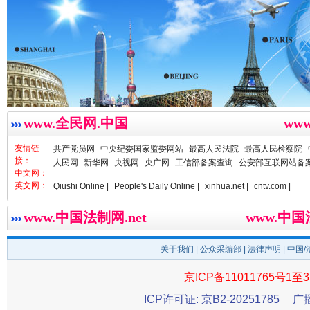
www.全民网.中国
ww
雄关漫道展新颜
“
友情链
共产党员网
中央纪委国家监委网站
最高人民法院
最高人民检察院
接：
人民网
新华网
央视网
央广网
工信部备案查询
公安部互联网站备
中文网：
英文网：
Qiushi Online |
People's Daily Online |
xinhua.net |
cntv.com |
www.中国法制网.net
www.中
关于我们
|
公众采编部
|
法律声明
| 中国
京ICP备11011765号1至3
ICP许可证: 京B2-20251785
广